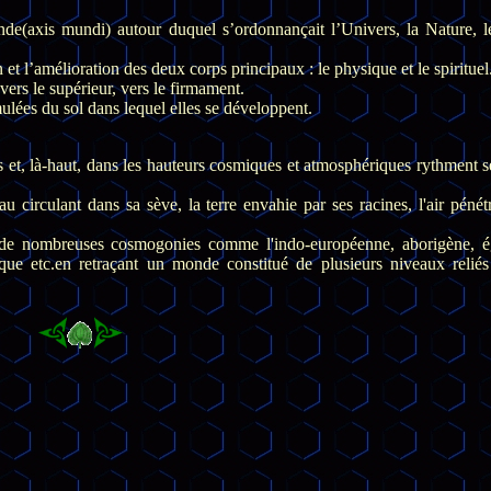
nde(axis mundi) autour duquel s’ordonnançait l’Univers, la Nature, l
 et l’amélioration des deux corps principaux : le physique et le spirituel
 vers le supérieur, vers le firmament.
ulées du sol dans lequel elles se développent.
es et, là-haut, dans les hauteurs cosmiques et atmosphériques rythment 
au circulant dans sa sève, la terre envahie par ses racines, l'air pénét
s de nombreuses cosmogonies comme l'indo-européenne, aborigène, é
dique etc.en retraçant un monde constitué de plusieurs niveaux reliés