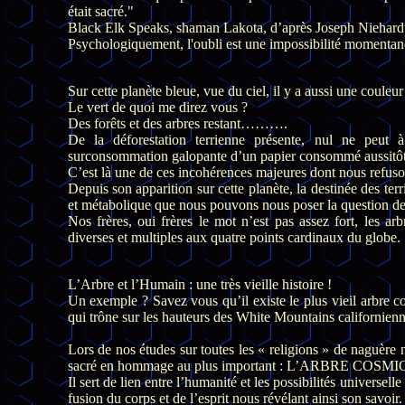
était sacré."
Black Elk Speaks, shaman Lakota, d’après Joseph Niehardt
Psychologiquement, l'oubli est une impossibilité momentané
Sur cette planète bleue, vue du ciel, il y a aussi une couleur
Le vert de quoi me direz vous ?
Des forêts et des arbres restant……….
De la déforestation terrienne présente, nul ne peut à 
surconsommation galopante d’un papier consommé aussitôt
C’est là une de ces incohérences majeures dont nous refus
Depuis son apparition sur cette planète, la destinée des terrie
et métabolique que nous pouvons nous poser la question de c
Nos frères, oui frères le mot n’est pas assez fort, les ar
diverses et multiples aux quatre points cardinaux du globe.
L’Arbre et l’Humain : une très vieille histoire !
Un exemple ? Savez vous qu’il existe le plus vieil arbre
qui trône sur les hauteurs des White Mountains californienn
Lors de nos études sur toutes les « religions » de naguère 
sacré en hommage au plus important : L’ARBRE COSM
Il sert de lien entre l’humanité et les possibilités universell
fusion du corps et de l’esprit nous révélant ainsi son savoir.