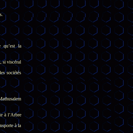
s.
e qu’est la
, si viscéral
les sociétés
 Mathusalem
te à l’Arbre
ansporte à la