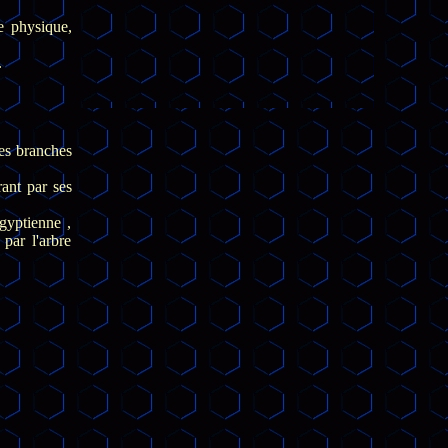
e physique,
.
ses branches
rant par ses
gyptienne ,
 par l'arbre