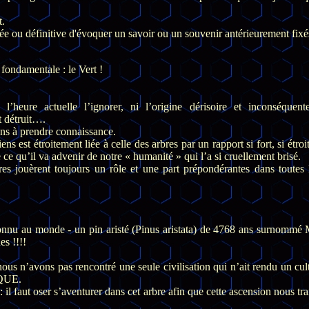
.
e ou définitive d'évoquer un savoir ou un souvenir antérieurement fixé
 fondamentale : le Vert !
l’heure actuelle l’ignorer, ni l’origine dérisoire et inconséquent
 détruit….
ons à prendre connaissance.
ns est étroitement liée à celle des arbres par un rapport si fort, si étroit
e qu’il va advenir de notre « humanité » qui l’a si cruellement brisé.
bres jouèrent toujours un rôle et une part prépondérantes dans toutes 
 connu au monde - un pin aristé (Pinus aristata) de 4768 ans surnommé
es !!!!
nous n’avons pas rencontré une seule civilisation qui n’ait rendu un cul
IQUE.
e : il faut oser s’aventurer dans cet arbre afin que cette ascension nous tr