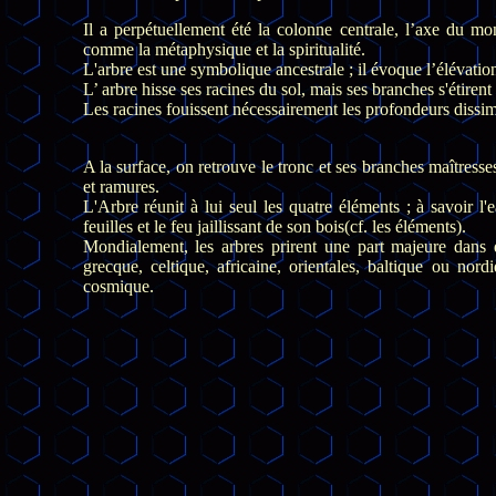
Il a
perpétuellement été la colonne centrale, l’axe du mo
comme la métaphysique et la spiritualité.
L'arbre est une symbolique ancestrale ; il évoque l’élévation
L’ arbre hisse ses racines du sol, mais ses branches s'étirent
Les racines fouissent nécessairement les profondeurs dissim
A la surface, on retrouve le tronc et ses branches maîtress
et ramures.
L'Arbre réunit à lui seul les quatre éléments ; à savoir l'e
feuilles et le feu jaillissant de son bois(cf. les éléments).
Mondialement, les arbres prirent une part majeure dan
grecque, celtique, africaine, orientales, baltique ou nor
cosmique.