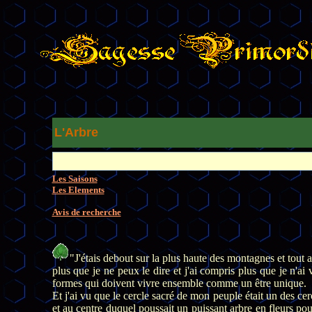
L'Arbre
Les Saisons
Les Elements
Avis de recherche
"J'étais debout sur la plus haute des montagnes et tout a
plus que je ne peux le dire et j'ai compris plus que je n'ai 
formes qui doivent vivre ensemble comme un être unique.
Et j'ai vu que le cercle sacré de mon peuple était un des cer
et au centre duquel poussait un puissant arbre en fleurs pou