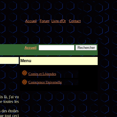
Accueil
-
Forum
-
Livre d'Or
-
Contact
Accueil
Menu
Contes et Légendes
Conscience Universelle
 là, j'ai vu
e toutes les
 des étoiles
ue tout ceci