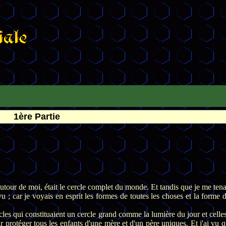
1ère Partie
utour de moi, était le cercle complet du monde. Et tandis que je me tenais
vu ; car je voyais en esprit les formes de toutes les choses et la forme d
cles qui constituaient un cercle grand comme la lumière du jour et celles
r protéger tous les enfants d'une mère et d'un père uniques. Et j'ai vu q