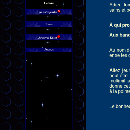
La lune
Adieu for
sains et b
Contes/légendes
Liens
À qui pro
Aux banqu
Archives Edito
Au nom des
Awards
entre les 
A
llez jeu
peut-êt
multimill
donne cett
à la point
Le bonheur