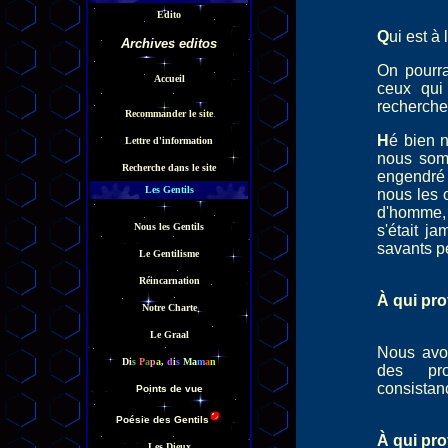
Edito
Q
ui est à
Archives edito
s
On pourra
Accueil
ceux qui
recherche
Recommander le site
H
é bien 
Lettre d'information
nous somm
Recherche dans le site
engendré 
Les Gentils
nous les 
d'homme,
Nous les Gentils
s'était j
savants p
Le Gentilisme
Réincarnation
À qui pro
Notre Charte
Le Graal
Nous avon
D
i
s
P
a
p
a
,
d
i
s
M
a
m
a
n
des pro
consistan
Points de vue
Poésie des Gentils
À qui pro
Les Dieux