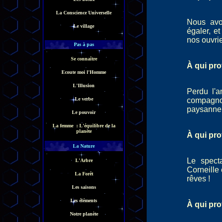
La Conscience Universelle
Nous avo
Le village
égaler, e
nos ouvrie
Pas à pas
Se connaître
À qui pro
Ecoute moi l'Homme
L'Illusion
Perdu l'a
Le verbe
compagno
paysanner
Le pouvoir
La femme : L'équilibre de la
planète
À qui pro
La Nature
Le spect
L'Arbre
Corneille 
La Forêt
rêves !
Les saisons
Les éléments
À qui pro
Notre planète