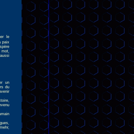
er le
a paix
espère
 mot,
 aussi
er un
rs du
venir
oire,
devenu
umain
gues,
mehr,