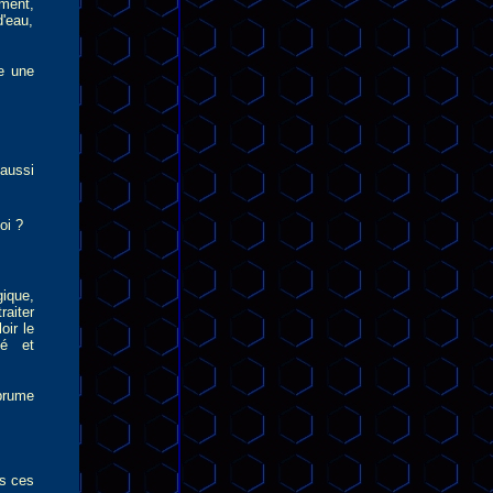
ment,
d'eau,
re une
 aussi
oi ?
gique,
raiter
oir le
té et
brume
s ces