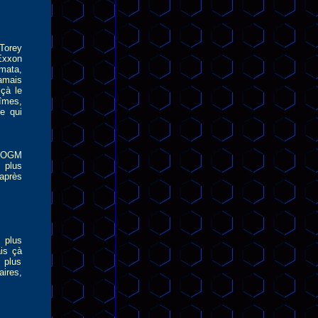
Torey
Exxon
mata,
jamais
 çà le
îmes,
e qui
s OGM
 plus
 après
 plus
is çà
 plus
aires,