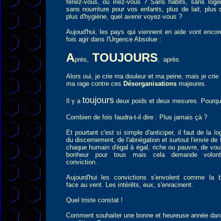
feriez-vous, où iriez-vous ? Sans habits, sans loge
sans nourriture pour vos enfants, plus de lait, plus 
plus d'hygiène, quel avenir voyez-vous ?
Aujoud'hui, les pays qui viennent en aide vont enco
fois agir dans l'Urgence Absolue :
A
TOUJOURS
près,
,
après.
Alors oui, je crie ma douleur et ma peine, mais je crie
ma rage contre ces
Désorganisations
majeures.
toujours
Il y a
deux poids et deux mesures. Pourqu
Combien de fois faudra-t-il dire : Plus jamais çà ?
Et pourtant c'est si simple d'anticiper, il faut de la lo
du discernement, de l'abnégation et surtout l'envie de t
chaque humain d'égal à égal, riche ou pauvre, de voul
bonheur pour tous mais cela demande volon
conviction.
Aujourd'hui les convictions s'envolent comme la 
face au vent. Les intérêts, eux, s'enracinent.
Quel triste constat !
Comment souhaiter une bonne et heureuse année dan