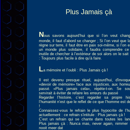
Plus Jamais çà
N
ous savons aujourd’hui que si l’on veut chang
monde, il faut d’abord se changer ; Si l’on veut que l
règne sur terre, il faut être en paix soi-même, si l’on 
un monde plus solidaire, il faudra comprendre ce
inutile de chercher à l’extérieur de soi alors on le sait
: Toujours plus facile à dire qu’à faire.
L
a mémoire et l’oubli : Plus Jamais çà !
Il est devenu presque rituel, aujourd'hui, d'invoqu
«devoir de mémoire» face aux injustices, aux horreu
passé. «Plus jamais cela», répète-t-on. Se sou
servirait à éviter de refaire les erreurs du passé
Regarder l’histoire, c’est regarder sa propre hist
l’humanité n’est que le reflet de ce que l’homme est 
!
Connaissez-vous le refrain le plus hypocrite de l’h
actuellement : ce refrain s'intitule : Plus jamais çà !
C’est un refrain qui se chante dans toutes les lan
Plus jamais çà : Nunca mas, never again, nimmer 
nooit meer dat