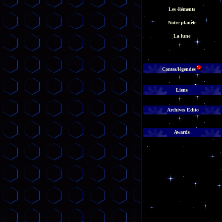
Les éléments
Notre planète
La lune
Contes/légendes
Liens
Archives Edito
Awards