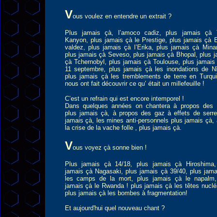
V
ous voulez en entendre un extrait ?
Plus jamais çà, l’amoco cadiz, plus jamais çà 
Kanyon, plus jamais çà le Prestige, plus jamais çà 
valdez, plus jamais çà l’Erika, plus jamais çà Mina
plus jamais çà Seveso, plus jamais çà Bhopal, plus 
çà Tchernobyl, plus jamais çà Toulouse, plus jamais
11 septembre, plus jamais çà les inondations de N
plus jamais çà les tremblements de terre en Turqui
nous ont fait découvrir ce qu’ était un millefeuille !
C’est un refrain qui est encore intemporel !
Dans quelques années on chantera à propos de
plus jamais çà, à propos des gaz à effets de serre
jamais çà, les mines anti-personnels plus jamais çà,
la crise de la vache folle , plus jamais çà.
V
ous voyez çà sonne bien !
Plus jamais çà 14/18, plus jamais çà Hiroshima,
jamais çà Nagasaki, plus jamais çà 39/40, plus jama
les camps de la mort, plus jamais çà le napalm,
jamais çà le Rwanda ! plus jamais çà les têtes nuclé
plus jamais çà les bombes à fragmentation!
Et aujourd'hui quel nouveau chant ?