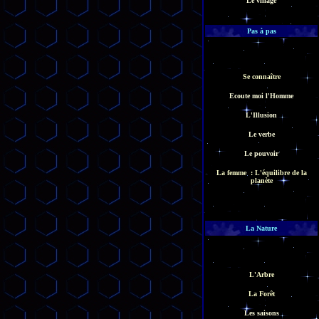
Le village
Pas à pas
Se connaître
Ecoute moi l'Homme
L'Illusion
Le verbe
Le pouvoir
La femme : L'équilibre de la
planète
La Nature
L'Arbre
La Forêt
Les saisons