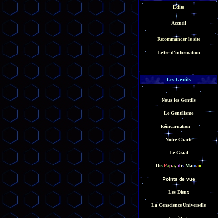
Edito
Accueil
Recommander le site
Lettre d'information
Les Gentils
Nous les Gentils
Le Gentilisme
Réincarnation
LL
Notre Charte
Le Graal
D
i
s
P
a
p
a
,
d
i
s
M
a
m
a
n
Points de vue
Les Dieux
La Conscience Universelle