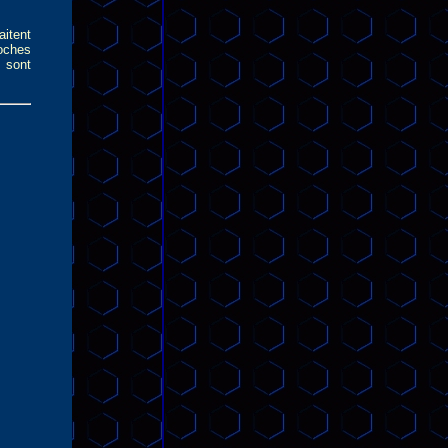
itent
oches
i sont