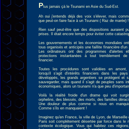
P
lus jamais çà le Tsunami en Asie du Sud-Est.
A
h oui j'entends déjà des voix s'élever, mais comm
que peut-on faire face à un Tsunami ( Raz de marée) !
Rien sauf peut-être que des dispositions auraient p
prises. Il était encore temps pour éviter cette catastro
Les gouvernements et les économies mondiales ont
tous organisés et anticipés une faillite financière d'un
Les ordinateurs ont des programmes d'alertes e
protections instantanées à tout tremblement de 
financier.
Toutes les procédures sont validées en amont
lorsqu'il s'agit d'intérêts financiers dans les pays
développés, les grands argentiers se protègent et s
sauvegarder, mais quand il s'agit de peuples sans in
économiques, alors un tsunami n'a que peu d'importan
Voilà la réalité froide d'un drame qui voit surgi
orphelins, des blessés, des morts, des familles dérac
Une douleur de plus comme si nous en manqui
Comme s'ils en manquaient !
Imaginez qu'en France, la ville de Lyon, de Marseille
Paris soit complétement désertée par force dans le
contexte écologique. Vous qui habitez ces régions