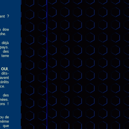
ent ?
u être
phe.
 déjà
 pays.
t des
terre
,
OUI
,
 dits-
avent
térêts
ce.
r des
inées.
ons !
 ou de
 même
, que