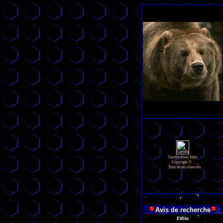
Certification Iddn
Copyright ©
Tous droits réservés
Avis de recherche
Edito