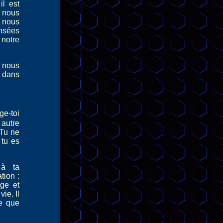
il est
e nous
 nous
nsées
 notre
 nous
é dans
ge-toi
 autre
 Tu ne
 tu es
 à ta
tion :
age et
vie. Il
e que