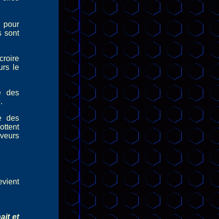
 pour
s sont
croire
urs le
e des
.
e des
ottent
veurs
evient
it et