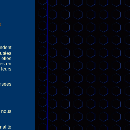
!
ndent
outées
elles
ses en
 leurs
nsées
t nous
nalité