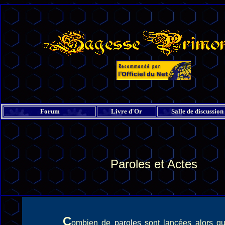
Forum
Livre d'Or
Salle de discussion
Paroles et Actes
C
ombien de
paroles
sont lancées alors qu