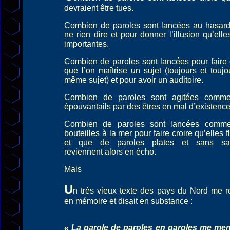
devraient être tues.
Combien de
paroles
sont lancées au hasard
ne rien dire et pour donner l’illusion qu’elle
importantes.
Combien de
paroles
sont lancées pour faire 
que l’on maîtrise un sujet (toujours et toujo
même sujet) et pour avoir un auditoire.
Combien de
paroles
sont agitées comm
épouvantails par des êtres en mal d’existence
Combien de
paroles
sont lancées comm
bouteilles à la mer pour faire croire qu’elles fl
et que de paroles plates et sans sa
reviennent alors en écho.
Mais
U
n très vieux texte des pays du Nord me r
en mémoire et disait en substance :
« La parole de paroles en paroles me mena