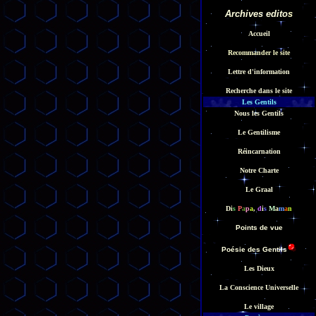
Archives edito
s
Accueil
Recommander le site
Lettre d'information
Recherche dans le site
Les Gentils
Nous les Gentils
Le Gentilisme
Réincarnation
Notre Charte
Le Graal
D
i
s
P
a
p
a
,
d
i
s
M
a
m
a
n
Points de vue
Poésie des Gentils
Les Dieux
La Conscience Universelle
Le village