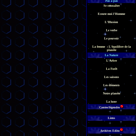
Pas à pas
Se connaître
Ecoute moi l'Homme
L'Illusion
Le verbe
Le pouvoir
La femme : L'équilibre de la
planète
La Nature
L'Arbre
La Forêt
Les saisons
Les éléments
Notre planète
La lune
Contes/légendes
Liens
Archives Edito