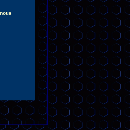
nous
.