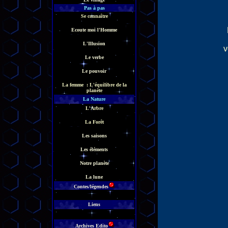
Pas à pas
Se connaître
Ecoute moi l'Homme
L'Illusion
v
Le verbe
Le pouvoir
La femme : L'équilibre de la
planète
La Nature
L'Arbre
La Forêt
Les saisons
Les éléments
Notre planète
La lune
Contes/légendes
Liens
Archives Edito