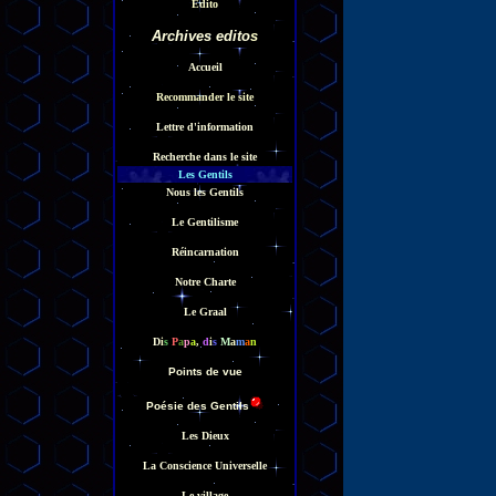
Edito
Archives edito
s
Accueil
Recommander le site
Lettre d'information
Recherche dans le site
Les Gentils
Nous les Gentils
Le Gentilisme
Réincarnation
Notre Charte
Le Graal
D
i
s
P
a
p
a
,
d
i
s
M
a
m
a
n
Points de vue
Poésie des Gentils
Les Dieux
La Conscience Universelle
Le village