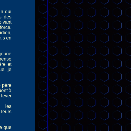
n qui
es des
olvant
force.
dien,
ais en
jeune
 pense
ère et
que je
e père
uent à
 lever
s les
 leurs
re que