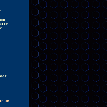
ec
nir
eux ce
nd
ndez
ire un