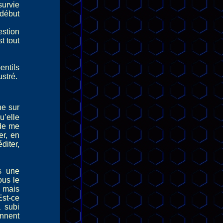
survie
début
estion
st tout
ntils
ustré.
ne sur
u’elle
 de me
er, en
diter,
s une
ous le
, mais
Est-ce
a subi
nnent