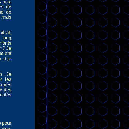
s peu.
es de
up de
 mais
it vif,
 long
nfants
t ? Je
us ont
 et je
n . Je
r les
 après
té des
rités
e pour
asse,