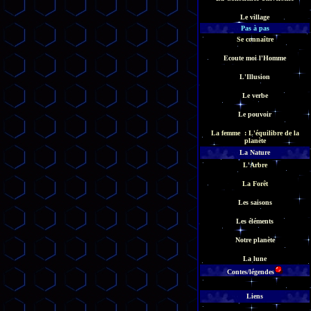
Le village
Pas à pas
Se connaître
Ecoute moi l'Homme
L'Illusion
Le verbe
Le pouvoir
La femme : L'équilibre de la
planète
La Nature
L'Arbre
La Forêt
Les saisons
Les éléments
Notre planète
La lune
Contes/légendes
Liens