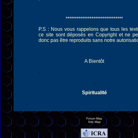
*******************************
P.S : Nous vous rappelons que tous les tex
ce site sont déposés en Copyright et ne p
donc pas être reproduits sans notre autorisati
A Bientôt
.
.
Spiritualité
.
Forum Map
Site Map