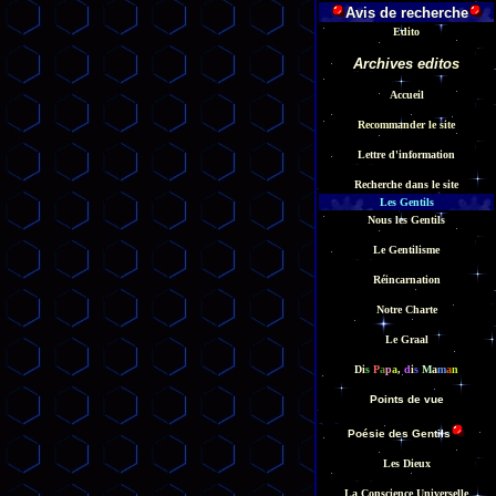
Avis de recherche
Edito
Archives edito
s
Accueil
Recommander le site
Lettre d'information
Recherche dans le site
Les Gentils
Nous les Gentils
Le Gentilisme
Réincarnation
Notre Charte
Le Graal
D
i
s
P
a
p
a
,
d
i
s
M
a
m
a
n
Points de vue
Poésie des Gentils
Les Dieux
La Conscience Universelle