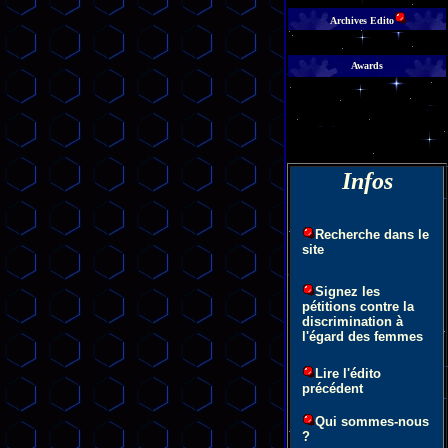
Archives Edito
Awards
Infos
Recherche dans le
site
Signez les
pétitions contre la
discrimination à
l'égard des femmes
Lire l'édito
précédent
Qui sommes-nous
?