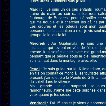
dures aussi. Comment vais-je faire ?
Mardi
: Je suis un de ces enfants roumai
traîne du matin au soir dans les rues sal
faubourgs de Bucarest, perdu à sniffer ce s
qui me trouble et à chercher les câlins par 
Les ordures et les odeurs sont mon quoti
personne ne fait attention à moi, je vis seul m
groupe, la loi est la loi.
Mercredi
: Au Guatemala, je suis une 
institutrice qui revient en vélo de l’école. Je
encore à la soirée d’hier avec ma grand-m
pendant que je pédale sous le ciel magnifi
suis là haut dans la montagne avec elle.
Jeudi
: Je suis guide sur le Kilimandjaro, d
en fils on connaît ce mont là, les touristes affl
présent, j’aime être a la Pointe de Gillman au
du soleil dans le silence
Ma grande taille surprend toujour
randonneurs. J’aime lire cette surprise dans
yeux quand je les croise.
Vendredi
: J’ai 15 ans et je viens d’apprend