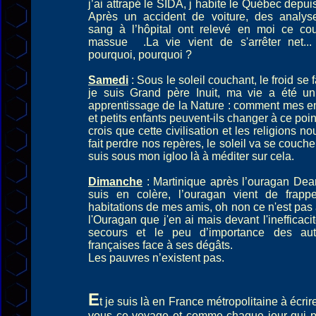
j’ai attrapé le SIDA, j habite le Québec depui
Après un accident de voiture, des analys
sang à l’hôpital ont relevé en moi ce co
massue .La vie vient de s'arrêter net...
pourquoi, pourquoi ?
Samedi
: Sous le soleil couchant, le froid se fa
je suis Grand père Inuit, ma vie a été un
apprentissage de la Nature : comment mes e
et petits enfants peuvent-ils changer à ce poin
crois que cette civilisation et les religions no
fait perdre nos repères, le soleil va se coucher
suis sous mon igloo là à méditer sur cela.
Dimanche
: Martinique après l’ouragan Dea
suis en colère, l’ouragan vient de frappe
habitations de mes amis, oh non ce n'est pas
l'Ouragan que j'en ai mais devant l'inefficaci
secours et le peu d’importance des auto
françaises face à ses dégâts.
Les pauvres n’existent pas.
E
t je suis là en France métropolitaine à écrir
vous ce voyage et comme chaque jour qui p