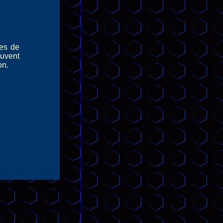
tes de
euvent
on.