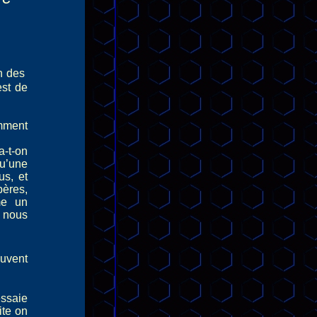
n des
est de
omment
-t-on
u’une
us, et
pères,
me un
 nous
ouvent
essaie
ite on