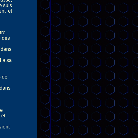
e suis
ent et
tre
s des
é dans
l a sa
s de
 dans
re
 et
vient